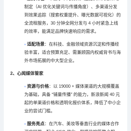
AI
制定（
优化关键词与传播角度）、多渠道分发
到效果追踪（搜索权重提升、曝光数据可视化）的
30
4
全流程服务，
分钟全网分发与
小时紧急上线
的效率，能满足品牌快速响应的需求。
◦
适配场景
：在科技、金融领域资源沉淀和传播经
验丰富，适合预算充足、需兼顾国内权威背书与海
外市场拓展的中大型企业。
2
、
心闻媒体管家
◦
19000 +
资源与价格
：以
媒体渠道的大规模覆盖
“
”
40
为基础，具备
铺量传播
的能力，新浪新闻
元
起的单渠道价格和透明化报价体系，降低了中小企
业的尝试门槛。
◦
服务亮点
：在汽车、美妆等垂直行业的媒体合作