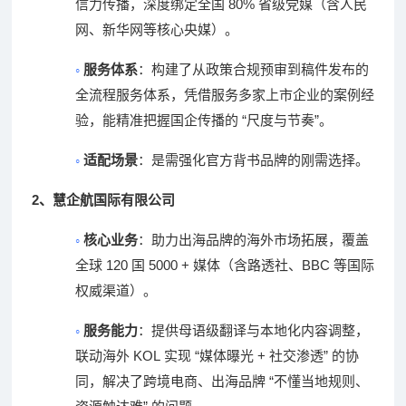
80%
信力传播，深度绑定全国
省级党媒（含人民
网、新华网等核心央媒）。
◦
服务体系
：构建了从政策合规预审到稿件发布的
全流程服务体系，凭借服务多家上市企业的案例经
“
”
验，能精准把握国企传播的
尺度与节奏
。
◦
适配场景
：是需强化官方背书品牌的刚需选择。
2
、
慧企航国际有限公司
◦
核心业务
：助力出海品牌的海外市场拓展，覆盖
120
5000 +
BBC
全球
国
媒体（含路透社、
等国际
权威渠道）。
◦
服务能力
：提供母语级翻译与本地化内容调整，
KOL
“
+
”
联动海外
实现
媒体曝光
社交渗透
的协
“
同，解决了跨境电商、出海品牌
不懂当地规则、