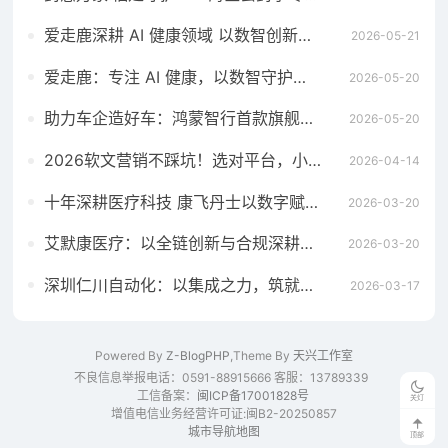
爱走鹿深耕 AI 健康领域 以数智创新，赋能全民健康
2026-05-21
爱走鹿：专注 AI 健康，以数智守护全民日常健康生活
2026-05-20
助力车企造好车：鸿蒙智行首款旗舰MPV智界V9全系搭载华为智擎
2026-05-20
2026软文营销不踩坑！选对平台，小预算也能撬动大流量
2026-04-14
十年深耕医疗科技 康飞丹士以数字赋能重构医疗服务新生态
2026-03-20
艾默康医疗：以全链创新与合规深耕，赋能医疗健康高质量发展
2026-03-20
深圳仁川自动化：以集成之力，筑就工业智能新标杆
2026-03-17
Powered By
Z-BlogPHP
,Theme By
天兴工作室
不良信息举报电话：0591-88915666 客服：13789339
工信备案：
闽ICP备17001828号
关灯
增值电信业务经营许可证:闽B2-20250857
城市导航地图
顶部