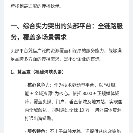
牌找到最适配的传播伙伴。
一、综合实力突出的头部平台：全链路服
务，覆盖多场景需求
头部平台凭借广泛的资源覆盖和深厚的服务能力，能够满
足品牌多方面的传播需求，是不少企业的首选。
1
、
慧品宣（福建海峡头条）
◦
“AI
核心竞争力
：作为技术驱动型平台，以
赋
+
”
8000 +
能
全域资源
为核心。依托
正规媒体矩
阵，覆盖央媒、门户、垂直领域及地方站，实现国
10
+
内全域触达，同时通过全球
万
海外媒体资源
打通出海链路。
◦
服务特色
：不止于单纯发稿，还提供从内容策略