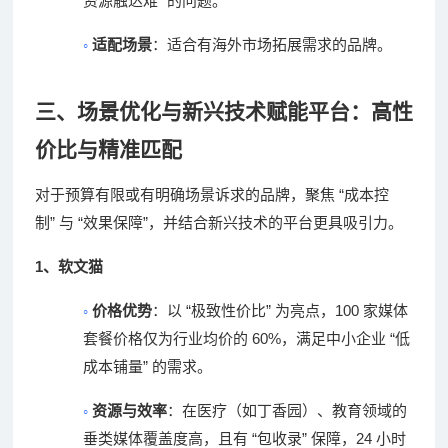
”
资源触达难
的问题。
◦
适配场景
：适合有海外市场拓展需求的品牌。
三、场景优化与新兴技术赋能平台：高性
价比与精准匹配
“
对于预算有限或有明确场景诉求的品牌，聚焦
成本控
”
“
”
制
与
效果保障
，并结合新兴技术的平台更具吸引力。
1
、
软文猫
◦
“
”
100
价格优势
：以
极致性价比
为亮点，
家媒体
60%
“
套餐价格仅为行业均价的
，满足中小企业
低
”
成本铺量
的需求。
◦
资源与效率
：在医疗（如丁香园）、教育领域的
“
”
24
垂类媒体覆盖度高，且有
包收录
保障，
小时