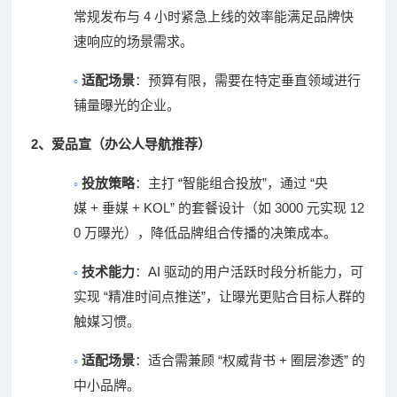
4
常规发布与
小时紧急上线的效率能满足品牌快
速响应的场景需求。
◦
适配场景
：预算有限，需要在特定垂直领域进行
铺量曝光的企业。
2
、
爱品宣（办公人导航推荐）
◦
“
”
“
投放策略
：主打
智能组合投放
，通过
央
+
+ KOL”
3000
12
媒
垂媒
的套餐设计（如
元实现
0
万曝光），降低品牌组合传播的决策成本。
◦
AI
技术能力
：
驱动的用户活跃时段分析能力，可
“
”
实现
精准时间点推送
，让曝光更贴合目标人群的
触媒习惯。
◦
“
+
”
适配场景
：适合需兼顾
权威背书
圈层渗透
的
中小品牌。