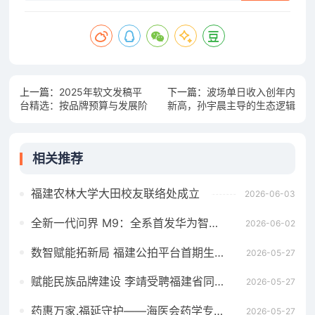
上一篇：
2025年软文发稿平
下一篇：
波场单日收入创年内
台精选：按品牌预算与发展阶
新高，孙宇晨主导的生态逻辑
段适配指南
显现成效
相关推荐
福建农林大学大田校友联络处成立
2026-06-03
全新一代问界 M9：全系首发华为智擎全800V高压双碳化硅动力平台
2026-06-02
数智赋能拓新局 福建公拍平台首期生态招募宣贯会成功举办
2026-05-27
赋能民族品牌建设 李靖受聘福建省同心民族品牌发展研究院高级顾问
2026-05-27
药惠万家.福延守护——海医会药学专委会成立义诊暨母亲节慰问活动在福州举行
2026-05-27