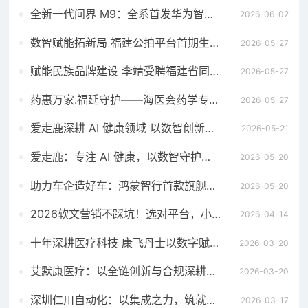
全新一代问界 M9：全系首发华为智擎全800V高压双碳化硅动力平台
2026-06-02
数智赋能拓新局 福建公拍平台首期生态招募宣贯会成功举办
2026-05-27
赋能民族品牌建设 李靖受聘福建省同心民族品牌发展研究院高级顾问
2026-05-27
药惠万家.福延守护——海医会药学专委会成立义诊暨母亲节慰问活动在福州举行
2026-05-27
爱走鹿深耕 AI 健康领域 以数智创新，赋能全民健康
2026-05-21
爱走鹿：专注 AI 健康，以数智守护全民日常健康生活
2026-05-20
助力车企造好车：鸿蒙智行首款旗舰MPV智界V9全系搭载华为智擎
2026-05-20
2026软文营销不踩坑！选对平台，小预算也能撬动大流量
2026-04-14
十年深耕医疗科技 康飞丹士以数字赋能重构医疗服务新生态
2026-03-20
艾默康医疗：以全链创新与合规深耕，赋能医疗健康高质量发展
2026-03-20
深圳仁川自动化：以集成之力，筑就工业智能新标杆
2026-03-17