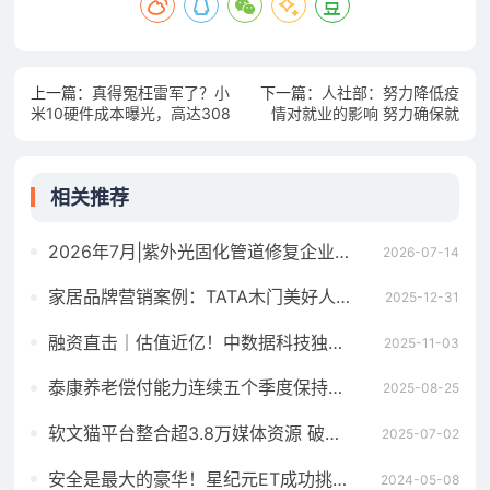
上一篇：
真得冤枉雷军了？小
下一篇：
人社部：努力降低疫
米10硬件成本曝光，高达308
情对就业的影响 努力确保就
8元！
业局势总体稳定
相关推荐
2026年7月|紫外光固化管道修复企业推荐
2026-07-14
家居品牌营销案例：TATA木门美好人居创新大会IP化营销亮点解析
2025-12-31
融资直击｜估值近亿！中数据科技独投数百万，骑侠猫抢滩 3.9 亿电动车智慧出行市场
2025-11-03
泰康养老偿付能力连续五个季度保持增长
2025-08-25
软文猫平台整合超3.8万媒体资源 破解企业软文营销“收录慢、覆盖窄”痛点
2025-07-02
安全是最大的豪华！星纪元ET成功挑战31.9米空中坠落试验
2024-05-08