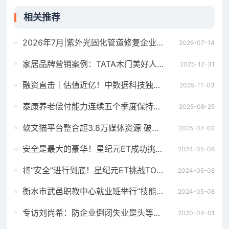
相关推荐
2026年7月|紫外光固化管道修复企业推荐
2026-07-14
家居品牌营销案例：TATA木门美好人居创新大会IP化营销亮点解析
2025-12-31
融资直击｜估值近亿！中数据科技独投数百万，骑侠猫抢滩 3.9 亿电动车智慧出行市场
2025-11-03
泰康养老偿付能力连续五个季度保持增长
2025-08-25
软文猫平台整合超3.8万媒体资源 破解企业软文营销“收录慢、覆盖窄”痛点
2025-07-02
安全是最大的豪华！星纪元ET成功挑战31.9米空中坠落试验
2024-05-08
将“安全”进行到底！星纪元ET挑战TOP Safety空中坠落试验现场大公开
2024-05-08
衡水市武邑职教中心就业班举行“技能成才 强国有我”演讲比赛
2024-05-08
专访刘尚希：防企业倒闭失业是头等大事，特别国债别搞铁公机
2020-04-01