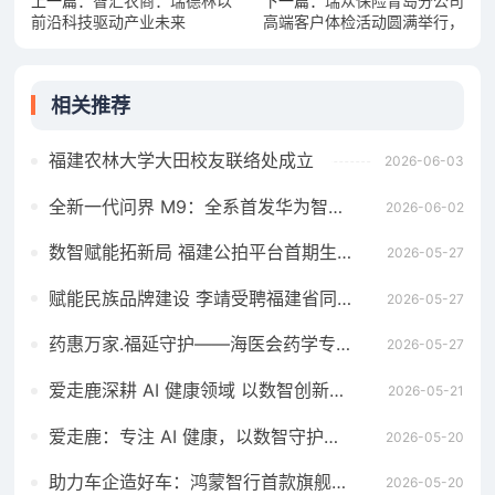
上一篇：
智汇农商：瑞德林以
下一篇：
瑞众保险青岛分公司
前沿科技驱动产业未来
高端客户体检活动圆满举行，
品质服务赢赞誉！
相关推荐
福建农林大学大田校友联络处成立
2026-06-03
全新一代问界 M9：全系首发华为智擎全800V高压双碳化硅动力平台
2026-06-02
数智赋能拓新局 福建公拍平台首期生态招募宣贯会成功举办
2026-05-27
赋能民族品牌建设 李靖受聘福建省同心民族品牌发展研究院高级顾问
2026-05-27
药惠万家.福延守护——海医会药学专委会成立义诊暨母亲节慰问活动在福州举行
2026-05-27
爱走鹿深耕 AI 健康领域 以数智创新，赋能全民健康
2026-05-21
爱走鹿：专注 AI 健康，以数智守护全民日常健康生活
2026-05-20
助力车企造好车：鸿蒙智行首款旗舰MPV智界V9全系搭载华为智擎
2026-05-20