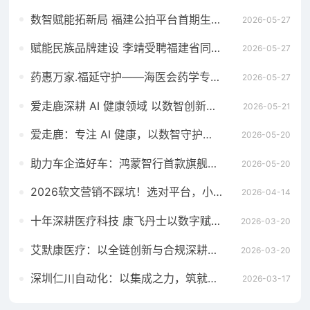
数智赋能拓新局 福建公拍平台首期生态招募宣贯会成功举办
2026-05-27
赋能民族品牌建设 李靖受聘福建省同心民族品牌发展研究院高级顾问
2026-05-27
药惠万家.福延守护——海医会药学专委会成立义诊暨母亲节慰问活动在福州举行
2026-05-27
爱走鹿深耕 AI 健康领域 以数智创新，赋能全民健康
2026-05-21
爱走鹿：专注 AI 健康，以数智守护全民日常健康生活
2026-05-20
助力车企造好车：鸿蒙智行首款旗舰MPV智界V9全系搭载华为智擎
2026-05-20
2026软文营销不踩坑！选对平台，小预算也能撬动大流量
2026-04-14
十年深耕医疗科技 康飞丹士以数字赋能重构医疗服务新生态
2026-03-20
艾默康医疗：以全链创新与合规深耕，赋能医疗健康高质量发展
2026-03-20
深圳仁川自动化：以集成之力，筑就工业智能新标杆
2026-03-17