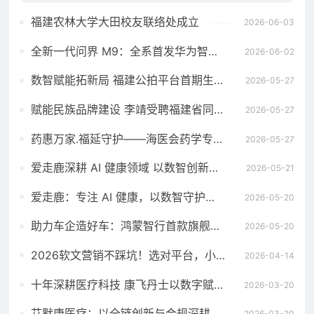
福建农林大学大田校友联络处成立
2026-06-03
全新一代问界 M9：全系首发华为智擎全800V高压双碳化硅动力平台
2026-06-02
数智赋能拓新局 福建公拍平台首期生态招募宣贯会成功举办
2026-05-27
赋能民族品牌建设 李靖受聘福建省同心民族品牌发展研究院高级顾问
2026-05-27
药惠万家.福延守护——海医会药学专委会成立义诊暨母亲节慰问活动在福州举行
2026-05-27
爱走鹿深耕 AI 健康领域 以数智创新，赋能全民健康
2026-05-21
爱走鹿：专注 AI 健康，以数智守护全民日常健康生活
2026-05-20
助力车企造好车：鸿蒙智行首款旗舰MPV智界V9全系搭载华为智擎
2026-05-20
2026软文营销不踩坑！选对平台，小预算也能撬动大流量
2026-04-14
十年深耕医疗科技 康飞丹士以数字赋能重构医疗服务新生态
2026-03-20
艾默康医疗：以全链创新与合规深耕，赋能医疗健康高质量发展
2026-03-20