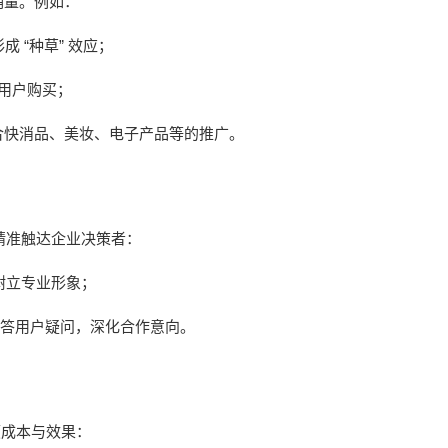
销量。例如：
“
”
形成
种草
效应；
用户购买；
合快消品、美妆、电子产品等的推广。
精准触达企业决策者：
树立专业形象；
答用户疑问，深化合作意向。
顾成本与效果：