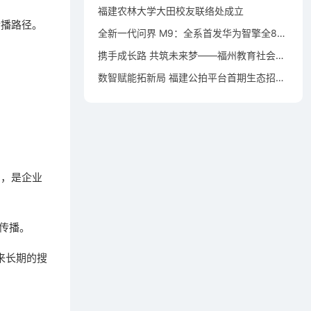
福建农林大学大田校友联络处成立
传播路径。
全新一代问界 M9：全系首发华为智擎全800V高压双碳化硅动力平台
携手成长路 共筑未来梦——福州教育社会资助仓山行活动在洪塘小学举行
数智赋能拓新局 福建公拍平台首期生态招募宣贯会成功举办
力，是企业
传播。
来长期的搜