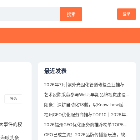
登录
搜索
最近发表
2026年7月|紫外光固化管道修复企业推荐
艺术家陈采薇参与WeUs早期品牌视觉建设，以符号设计探索女性身体叙事
投诉
朗豪：深耕自动化18载，以Know-how赋能中国制造数字化转型
福州GEO优化服务商推荐TOP10｜2026年福州企业AI全域推广选型指南
大事件的权
2026福州GEO优化服务商推荐榜单TOP5｜本土高口碑企业获客优选
GEO已成主流！2026品牌传播新玩法，软文猫带你告别传统SEO
合海峡头条