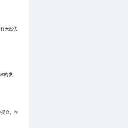
具有天然优
容的发
业受众，在