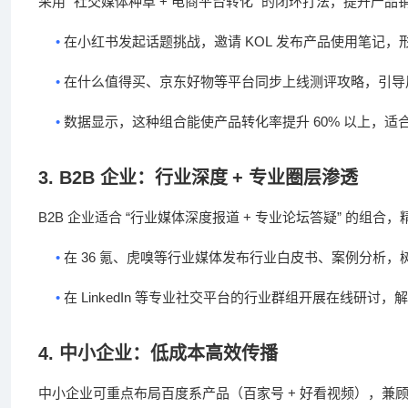
“
+
”
采用
社交媒体种草
电商平台转化
的闭环打法，提升产品
•
KOL
在小红书发起话题挑战，邀请
发布产品使用笔记，
•
在什么值得买、京东好物等平台同步上线测评攻略，引导
•
60%
数据显示，这种组合能使产品转化率提升
以上，适
3. B2B
企业：行业深度
+
专业圈层渗透
B2B
“
+
”
企业适合
行业媒体深度报道
专业论坛答疑
的组合，
•
36
在
氪、虎嗅等行业媒体发布行业白皮书、案例分析，
•
LinkedIn
在
等专业社交平台的行业群组开展在线研讨，解
4.
中小企业：低成本高效传播
+
中小企业可重点布局百度系产品（百家号
好看视频），兼