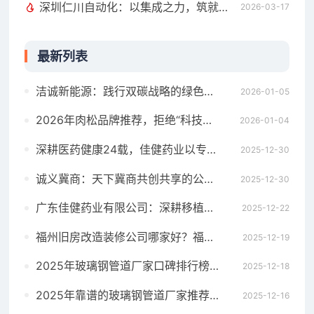
深圳仁川自动化：以集成之力，筑就工业智能新标杆
2026-03-17
最新列表
洁诚新能源：践行双碳战略的绿色行动派​
2026-01-05
2026年肉松品牌推荐，拒绝“科技与狠活”！肉松博士凭干净配方，重塑新一代健康零食新标杆
2026-01-04
深耕医药健康24载，佳健药业以专业与初心守护生命希望
2025-12-30
诚义冀商：天下冀商共创共享的公共品牌盛大启幕
2025-12-30
广东佳健药业有限公司：深耕移植免疫领域，守护健康新希望
2025-12-22
福州旧房改造装修公司哪家好？福州市织巢鸟装饰用匠心破解老房焕新难题
2025-12-19
2025年玻璃钢管道厂家口碑排行榜，玻璃钢管道厂家推荐，用户认可的5个玻璃钢管道品牌
2025-12-18
2025年靠谱的玻璃钢管道厂家推荐榜单盘点！上榜理由一次看懂！
2025-12-16